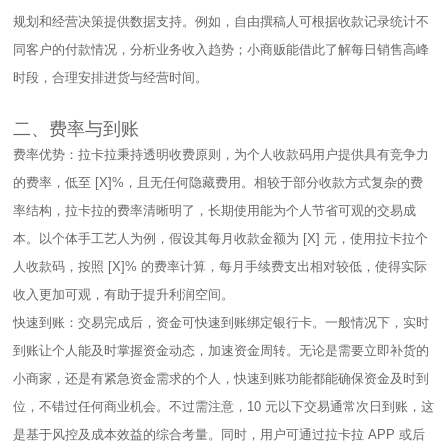
规划和经营决策提供数据支持。例如，自由撰稿人可根据收款记录统计不
同客户的付款情况，分析业务收入趋势；小商贩能借此了解每日销售高峰
时段，合理安排进货与经营时间。​
二、费率与到账​
费率优势：拉卡拉秉持透明收费原则，为个人收款码用户提供具有竞争力
的费率，低至 [X]%，且无任何隐藏费用。相较于部分收款方式复杂的费
率结构，拉卡拉的费率清晰明了，长期使用能为个人节省可观的交易成
本。以个体手工艺人为例，假设其每月收款金额为 [X] 元，使用拉卡拉个
人收款码，按照 [X]% 的费率计算，每月手续费支出相对较低，使得实际
收入更加可观，有助于提升利润空间。​
快速到账：交易完成后，资金可快速到账绑定银行卡。一般情况下，实时
到账让个人能及时掌握资金动态，加速资金周转。无论是需要立即补货的
小商家，还是有紧急资金需求的个人，快速到账功能都能确保资金及时到
位，不错过任何商业机会。不过需注意，10 元以下交易通常次日到账，这
是基于风控及成本效益的综合考量。同时，用户可通过拉卡拉 APP 或后