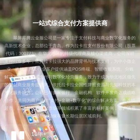
About us
一站式综合支付方案提供商
翠屏昇腾云金服公司是一家专注于支付科技与商业数字化服务的
高新技术企业，总部位于青岛。作为拉卡拉支付股份有限公司（股票
代码：300773）在华北地区的特级代理商及核心渠道商，公司深耕
支付行业多年，依托拉卡拉强大的品牌背书与技术支持，为中小微企
业、连锁商户及行业客户提供涵盖POS终端、智能收银系统、分账
解决方案等一站式支付与数字化经营服务，致力于成为华北地区领先
的智慧商业服务提供商。依托拉卡拉全国性牌照资源与先知科技的本
地化服务能力，公司已与多家银行、金融机构、软件开发商达成战略
合作，共同为商户提供“支付+金融+数字化”的综合解决方案。在连锁
超市、品牌餐饮、批发市场等领域积累了丰富的标杆案例，客户满意
度与终端保有量长期位居区域前列。
16年+