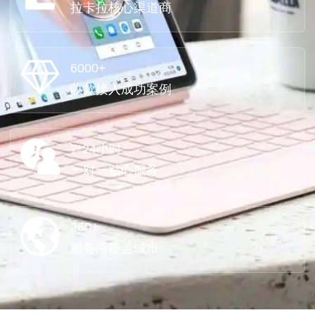
拉卡拉核心渠道商
6000+
收款接入成功案例
7*24小时
一对一贴心服务
260+
服务商覆盖城市